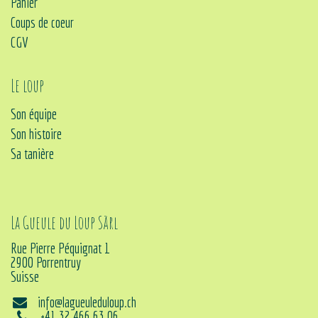
Panier
Coups de coeur
CGV
Le loup
Son équipe
Son histoire
Sa tanière
La Gueule du Loup Sàrl
Rue Pierre Péquignat 1
2900 Porrentruy
Suisse
info@lagueuleduloup.ch
+41 32 466 63 06