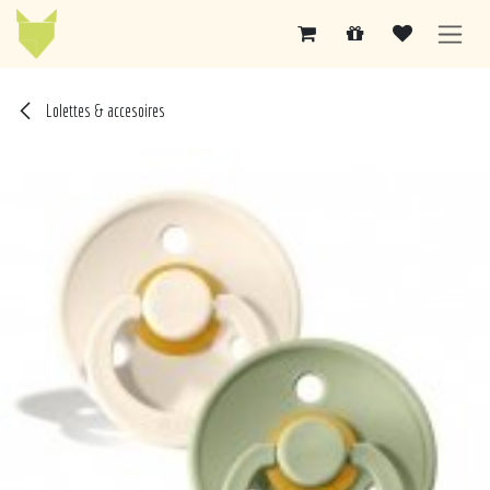
Se rendre au contenu
Lolettes & accesoires