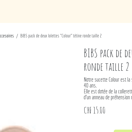
de
Loisirs
Puériculture
Maison
Marques
accesoires
BIBS pack de deux lolettes "Colour" tétine ronde taille 2
BIBS pack de d
ronde taille 2
Notre sucette Colour est la
40 ans.
Elle est dotée de la collere
d’un anneau de préhension 
CHF
15.00