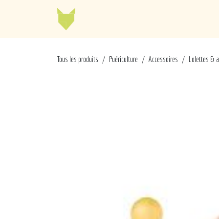
Se rendre au contenu
Jellycat
Cabaia
Mo
Tous les produits
Puériculture
Accessoires
Lolettes & 