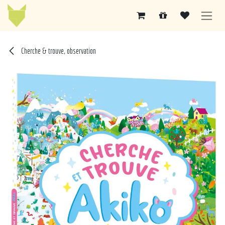
Se rendre au contenu
Cherche & trouve, observation