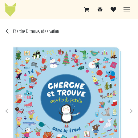
Se rendre au contenu
Cherche & trouve, observation